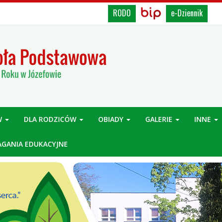
BIP,
Biuletyn
RODO
e-Dziennik
Informacji
Rodo,
Publicznej
e-
Dziennik
W
DLA RODZICÓW
OBIADY
GALERIE
INNE
GANIA EDUKACYJNE