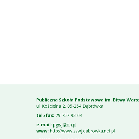
Stopka
Adres
szkoły
Publiczna Szkoła Podstawowa im. Bitwy Wars
ul. Kościelna 2, 05-254 Dąbrówka
tel./fax:
29 757-93-04
e-mail:
pgwj@op.pl
www:
http://www.zswj.dabrowka.net.pl