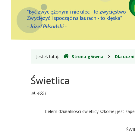
Józefowie
Gdzie
Jesteś tutaj:
Strona główna
Dla uczn
jesteśmy
Świetlica
Liczba
4651
odwiedzających:
Celem działalności świetlicy szkolnej jest z
ŚWI