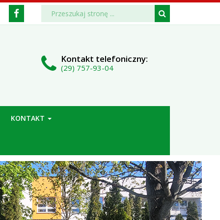
Media
Wyszukiwarka
Wyszukiwana
Formularz
Facebook
fraza:
Szukaj
społecznościowe
wyszukiwania
Kontakt
telefoniczny
:
(29) 757-93-04
KONTAKT